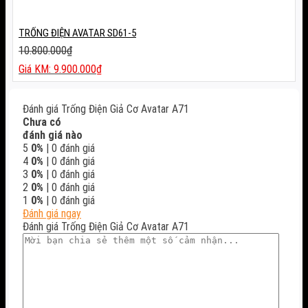
TRỐNG ĐIỆN AVATAR SD61-5
10.800.000
₫
Giá
9.900.000
₫
gốc
Giá
là:
hiện
Đánh giá Trống Điện Giả Cơ Avatar A71
10.800.000₫.
tại
Chưa có
là:
đánh giá nào
9.900.000₫.
5
0%
| 0 đánh giá
4
0%
| 0 đánh giá
3
0%
| 0 đánh giá
2
0%
| 0 đánh giá
1
0%
| 0 đánh giá
Đánh giá ngay
Đánh giá Trống Điện Giả Cơ Avatar A71