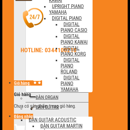
KAWAI
UPRIGHT PIANO
YAMAHA
DIGITAL PIANO
DIGITAL
PIANO CASIO
DIGITAL
PIANO KAWAI
DIGITAL
HOTLINE: 0344100218
PIANO KORG
DIGITAL
PIANO
ROLAND
DIGITAL
Giỏ hàng
PIANO
YAMAHA
Giỏ hàng
ĐÀN ORGAN
Chưa có sản phẩm trong giỏ hàng.
ĐÀN GUITAR
Đăng nhập
ĐÀN GUITAR ACOUSTIC
ĐÀN GUITAR MARTIN