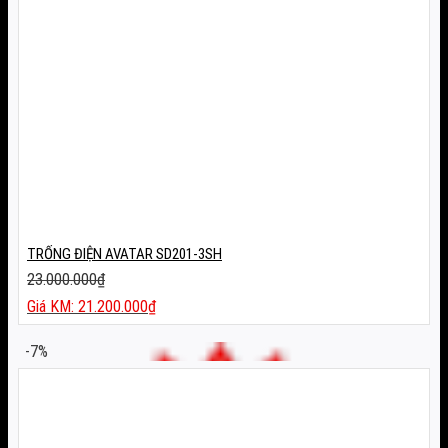
TRỐNG ĐIỆN AVATAR SD201-3SH
23.000.000
₫
Giá
21.200.000
₫
gốc
Giá
là:
hiện
-7%
23.000.000₫.
tại
là:
21.200.000₫.