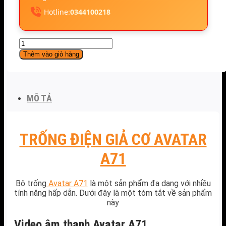
Hotline:
0344100218
Trống
Điện
Thêm vào giỏ hàng
Giả
Cơ
Avatar
A71
MÔ TẢ
số
lượng
TRỐNG ĐIỆN GIẢ CƠ AVATAR
A71
Bộ trống
Avatar A71
là một sản phẩm đa dạng với nhiều
tính năng hấp dẫn. Dưới đây là một tóm tắt về sản phẩm
này
Video âm thanh Avatar A71