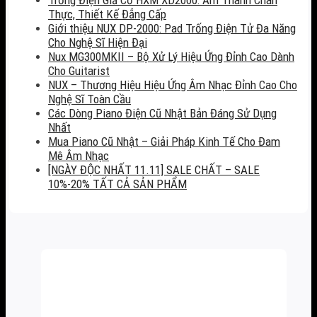
Thực, Thiết Kế Đẳng Cấp
Giới thiệu NUX DP-2000: Pad Trống Điện Tử Đa Năng
Cho Nghệ Sĩ Hiện Đại
Nux MG300MKII – Bộ Xử Lý Hiệu Ứng Đỉnh Cao Dành
Cho Guitarist
NUX – Thương Hiệu Hiệu Ứng Âm Nhạc Đỉnh Cao Cho
Nghệ Sĩ Toàn Cầu
Các Dòng Piano Điện Cũ Nhật Bản Đáng Sử Dụng
Nhất
Mua Piano Cũ Nhật – Giải Pháp Kinh Tế Cho Đam
Mê Âm Nhạc
[NGÀY ĐỘC NHẤT 11.11] SALE CHẤT – SALE
10%-20% TẤT CẢ SẢN PHẨM