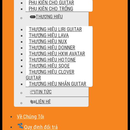
PHỤ KIỆN CHO GUITAR
PHỤ KIỆN CHO TRỐNG
THƯƠNG HIỆU
THƯƠNG HIỆU LIRI GUITAR
THƯƠNG HIỆU LAVA
THƯƠNG HIỆU NUX
THƯƠNG HIỆU DONNER
THƯƠNG HIỆU HXW AVATAR
THƯƠNG HIỆU HOTONE
THƯƠNG HIỆU SQOE
THƯƠNG HIỆU CLOVER
GUITAR
THƯƠNG HIỆU NHẪN GUITAR
TIN TỨC
LIÊN HỆ
Về Chúng Tôi
Quy định đổi trả