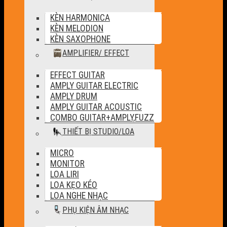
KÈN HARMONICA
KÈN MELODION
KÈN SAXOPHONE
AMPLIFIER/ EFFECT
EFFECT GUITAR
AMPLY GUITAR ELECTRIC
AMPLY DRUM
AMPLY GUITAR ACOUSTIC
COMBO GUITAR+AMPLY,FUZZ
THIẾT BỊ STUDIO/LOA
MICRO
MONITOR
LOA LIRI
LOA KẸO KÉO
LOA NGHE NHẠC
PHỤ KIỆN ÂM NHẠC