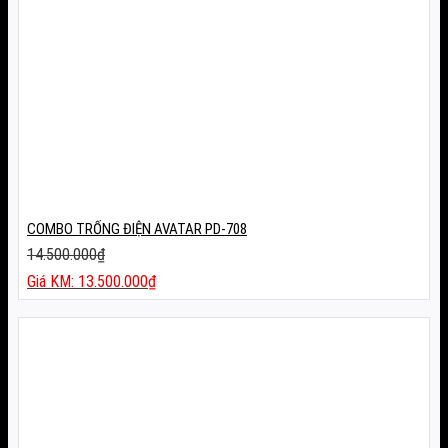
COMBO TRỐNG ĐIỆN AVATAR PD-708
14.500.000
₫
Giá
13.500.000
₫
gốc
Giá
là:
hiện
14.500.000₫.
tại
là:
13.500.000₫.