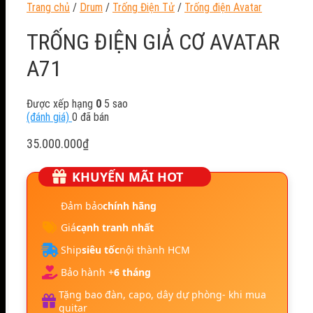
Trang chủ
/
Drum
/
Trống Điện Tử
/
Trống điện Avatar
TRỐNG ĐIỆN GIẢ CƠ AVATAR
A71
Được xếp hạng
0
5 sao
(đánh giá)
0
đã bán
35.000.000
₫
KHUYẾN MÃI HOT
Đảm bảo
chính hãng
Giá
cạnh tranh nhất
Ship
siêu tốc
nội thành HCM
Bảo hành +
6 tháng
Tặng bao đàn, capo, dây dự phòng- khi mua
guitar