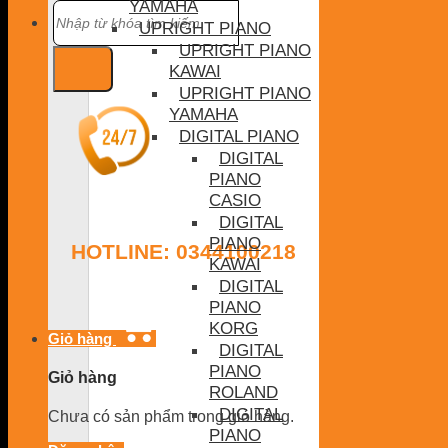
YAMAHA
Tìm
kiếm:
UPRIGHT PIANO
UPRIGHT PIANO
KAWAI
UPRIGHT PIANO
YAMAHA
DIGITAL PIANO
DIGITAL
PIANO
CASIO
DIGITAL
PIANO
HOTLINE: 0344100218
KAWAI
DIGITAL
PIANO
KORG
Giỏ hàng
DIGITAL
PIANO
Giỏ hàng
ROLAND
DIGITAL
Chưa có sản phẩm trong giỏ hàng.
PIANO