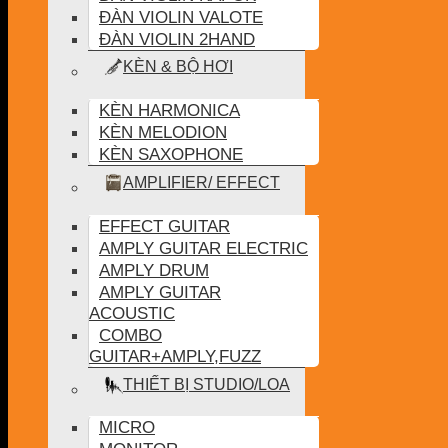
ĐÀN VIOLIN VALOTE
ĐÀN VIOLIN 2HAND
KÈN & BỘ HƠI
KÈN HARMONICA
KÈN MELODION
KÈN SAXOPHONE
AMPLIFIER/ EFFECT
EFFECT GUITAR
AMPLY GUITAR ELECTRIC
AMPLY DRUM
AMPLY GUITAR
ACOUSTIC
COMBO
GUITAR+AMPLY,FUZZ
THIẾT BỊ STUDIO/LOA
MICRO