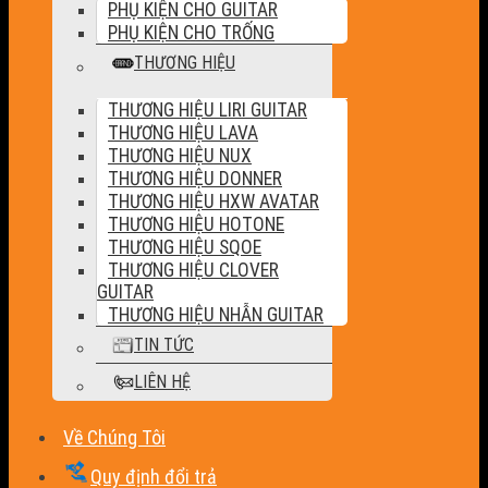
PHỤ KIỆN CHO GUITAR
PHỤ KIỆN CHO TRỐNG
THƯƠNG HIỆU
THƯƠNG HIỆU LIRI GUITAR
THƯƠNG HIỆU LAVA
THƯƠNG HIỆU NUX
THƯƠNG HIỆU DONNER
THƯƠNG HIỆU HXW AVATAR
THƯƠNG HIỆU HOTONE
THƯƠNG HIỆU SQOE
THƯƠNG HIỆU CLOVER
GUITAR
THƯƠNG HIỆU NHẪN GUITAR
TIN TỨC
LIÊN HỆ
Về Chúng Tôi
Quy định đổi trả