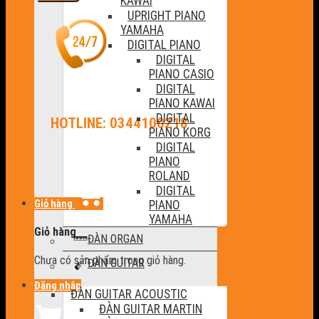
KAWAI
UPRIGHT PIANO
YAMAHA
DIGITAL PIANO
DIGITAL
PIANO CASIO
DIGITAL
PIANO KAWAI
DIGITAL
HOTLINE: 0344100218
PIANO KORG
DIGITAL
PIANO
ROLAND
DIGITAL
Giỏ hàng
PIANO
YAMAHA
Giỏ hàng
ĐÀN ORGAN
Chưa có sản phẩm trong giỏ hàng.
ĐÀN GUITAR
Đăng nhập
ĐÀN GUITAR ACOUSTIC
ĐÀN GUITAR MARTIN