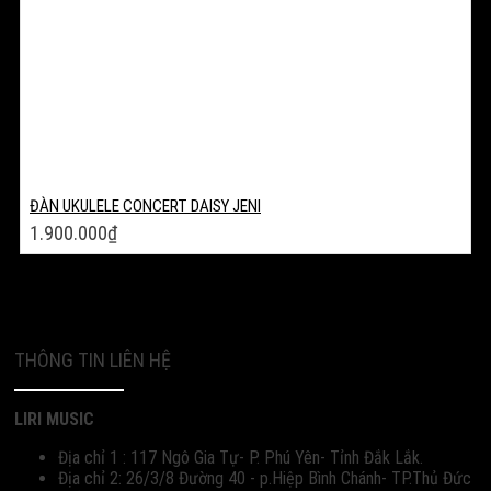
ĐÀN UKULELE CONCERT DAISY JENI
1.900.000
₫
THÔNG TIN LIÊN HỆ
LIRI MUSIC
Địa chỉ 1 : 117 Ngô Gia Tự- P. Phú Yên- Tỉnh Đắk Lắk.
Địa chỉ 2: 26/3/8 Đường 40 - p.Hiệp Bình Chánh- TP.Thủ Đức