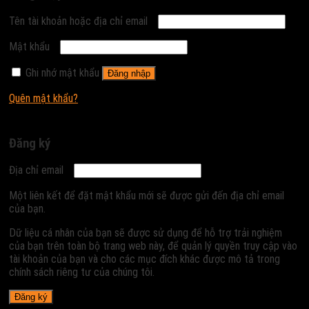
Tên tài khoản hoặc địa chỉ email
Mật khẩu
Ghi nhớ mật khẩu
Đăng nhập
Quên mật khẩu?
Đăng ký
Địa chỉ email
Một liên kết để đặt mật khẩu mới sẽ được gửi đến địa chỉ email
của bạn.
Dữ liệu cá nhân của bạn sẽ được sử dụng để hỗ trợ trải nghiệm
của bạn trên toàn bộ trang web này, để quản lý quyền truy cập vào
tài khoản của bạn và cho các mục đích khác được mô tả trong
chính sách riêng tư của chúng tôi.
Đăng ký