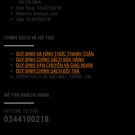
- Hồ Chí Minh.
Điện thoại: 0344100218
Website: lirimusic.com
Zalo: 0344100218
CHÍNH SÁCH VÀ HỖ TRỢ
QUY ĐỊNH VÀ HÌNH THỨC THANH TOÁN
QUY ĐỊNH CHÍNH SÁCH BẢO HÀNH
QUY ĐỊNH VẬN CHUYỄN VÀ GIAO NHẬN
QUY ĐỊNH CHÍNH SÁCH ĐỔI TRẢ
CHÍNH SÁCH VỀ BẢO MẬT THÔNG TIN
HỖ TRỢ KHÁCH HÀNG
HOTLINE TƯ VẤN:
0344100218