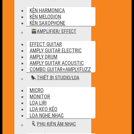
KÈN HARMONICA
KÈN MELODION
KÈN SAXOPHONE
AMPLIFIER/ EFFECT
EFFECT GUITAR
AMPLY GUITAR ELECTRIC
AMPLY DRUM
AMPLY GUITAR ACOUSTIC
COMBO GUITAR+AMPLY,FUZZ
THIẾT BỊ STUDIO/LOA
MICRO
MONITOR
LOA LIRI
LOA KẸO KÉO
LOA NGHE NHẠC
PHỤ KIỆN ÂM NHẠC