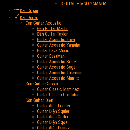
DIGITAL PIANO YAMAHA
Đàn Organ
Đàn Guitar
Đàn Guitar Acoustic
Đàn Guitar Martin
Đàn Guitar Taylor
Guitar Acoustic Enya
Guitar Acoustic Yamaha
Guitar Lava Music
Guitar EastMan
Guitar Acoustic Sqoe
Guitar Acoustic Saga
Guitar Acoustic Takemine
Guitar Acoustic Mantic
Đàn Guitar Classic
Guitar Classic Martinez
Guitar Classic Cordoba
Đàn Guitar Điện
Guitar điện Fender
Guitar Điện Squier
Guitar điện Godin
Guitar Điện Sqoe
Guitar điện Ibanez