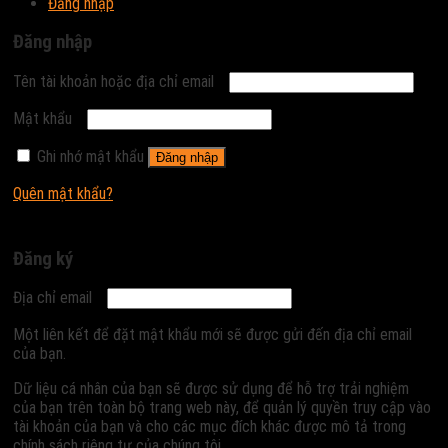
Đăng nhập
Đăng nhập
Tên tài khoản hoặc địa chỉ email
Mật khẩu
Ghi nhớ mật khẩu
Đăng nhập
Quên mật khẩu?
Đăng ký
Địa chỉ email
Một liên kết để đặt mật khẩu mới sẽ được gửi đến địa chỉ email
của bạn.
Dữ liệu cá nhân của bạn sẽ được sử dụng để hỗ trợ trải nghiệm
của bạn trên toàn bộ trang web này, để quản lý quyền truy cập vào
tài khoản của bạn và cho các mục đích khác được mô tả trong
chính sách riêng tư của chúng tôi.