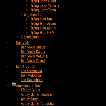
Trống Jazz Pearl
Trống Jazz Yamaha
Trống Jazz Tama
Trống Điện Tử
Trống điện Nux
Trống Điện Aroma
Trống điện Avatar
Trống Điện HXM
2-hand Drum
Đàn Violin
Đàn Violin Suzuki
Đàn Violin Kapok
Đàn Violin VALOTE
Đàn Violin 2hand
kèn & Bộ Hơi
kèn harmonica
Kèn Melodion
kèn Saxophone
Amplifier/ Effect
Effect Guitar
Amply Guitar Electric
Amply Drum
Amply Guitar Acoustic