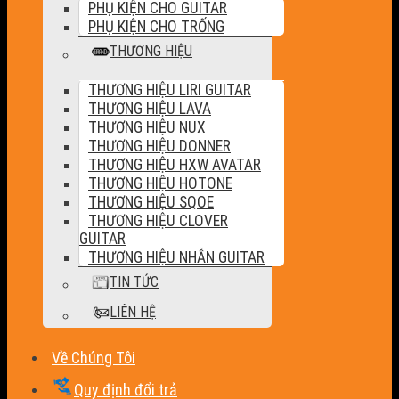
PHỤ KIỆN CHO GUITAR
PHỤ KIỆN CHO TRỐNG
THƯƠNG HIỆU
THƯƠNG HIỆU LIRI GUITAR
THƯƠNG HIỆU LAVA
THƯƠNG HIỆU NUX
THƯƠNG HIỆU DONNER
THƯƠNG HIỆU HXW AVATAR
THƯƠNG HIỆU HOTONE
THƯƠNG HIỆU SQOE
THƯƠNG HIỆU CLOVER
GUITAR
THƯƠNG HIỆU NHẪN GUITAR
TIN TỨC
LIÊN HỆ
Về Chúng Tôi
Quy định đổi trả