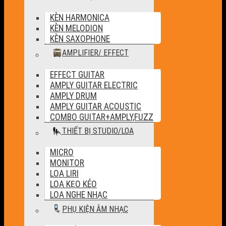
KÈN HARMONICA
KÈN MELODION
KÈN SAXOPHONE
AMPLIFIER/ EFFECT
EFFECT GUITAR
AMPLY GUITAR ELECTRIC
AMPLY DRUM
AMPLY GUITAR ACOUSTIC
COMBO GUITAR+AMPLY,FUZZ
THIẾT BỊ STUDIO/LOA
MICRO
MONITOR
LOA LIRI
LOA KẸO KÉO
LOA NGHE NHẠC
PHỤ KIỆN ÂM NHẠC