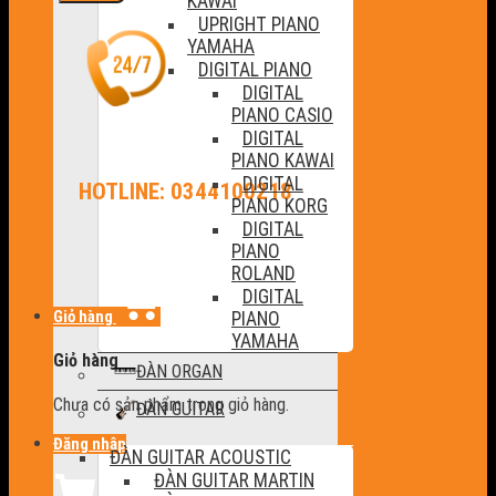
KAWAI
UPRIGHT PIANO
YAMAHA
DIGITAL PIANO
DIGITAL
PIANO CASIO
DIGITAL
PIANO KAWAI
DIGITAL
HOTLINE: 0344100218
PIANO KORG
DIGITAL
PIANO
ROLAND
DIGITAL
Giỏ hàng
PIANO
YAMAHA
Giỏ hàng
ĐÀN ORGAN
Chưa có sản phẩm trong giỏ hàng.
ĐÀN GUITAR
Đăng nhập
ĐÀN GUITAR ACOUSTIC
ĐÀN GUITAR MARTIN