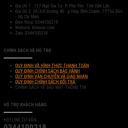
Địa chỉ 1 : 117 Ngô Gia Tự- P. Phú Yên- Tỉnh Đắk Lắk.
Địa chỉ 2: 26/3/8 Đường 40 - p.Hiệp Bình Chánh- TP.Thủ Đức
- Hồ Chí Minh.
Điện thoại: 0344100218
Website: lirimusic.com
Zalo: 0344100218
CHÍNH SÁCH VÀ HỖ TRỢ
QUY ĐỊNH VÀ HÌNH THỨC THANH TOÁN
QUY ĐỊNH CHÍNH SÁCH BẢO HÀNH
QUY ĐỊNH VẬN CHUYỄN VÀ GIAO NHẬN
QUY ĐỊNH CHÍNH SÁCH ĐỔI TRẢ
CHÍNH SÁCH VỀ BẢO MẬT THÔNG TIN
HỖ TRỢ KHÁCH HÀNG
HOTLINE TƯ VẤN:
0344100218