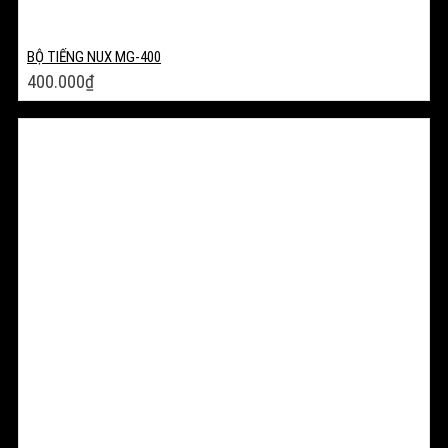
BỘ TIẾNG NUX MG-400
400.000
₫