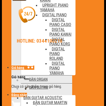
KAWAI
UPRIGHT PIANO
YAMAHA
DIGITAL PIANO
DIGITAL
PIANO CASIO
DIGITAL
PIANO KAWAI
DIGITAL
HOTLINE: 0344100218
PIANO KORG
DIGITAL
PIANO
ROLAND
DIGITAL
Giỏ hàng
PIANO
YAMAHA
Giỏ hàng
ĐÀN ORGAN
Chưa có sản phẩm trong giỏ hàng.
ĐÀN GUITAR
Đăng nhập
ĐÀN GUITAR ACOUSTIC
ĐÀN GUITAR MARTIN