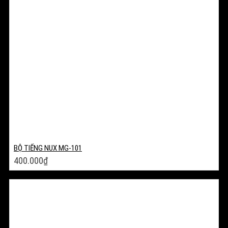
BỘ TIẾNG NUX MG-101
400.000
₫