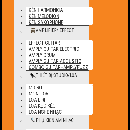
KÈN HARMONICA
KÈN MELODION
KÈN SAXOPHONE
AMPLIFIER/ EFFECT
EFFECT GUITAR
AMPLY GUITAR ELECTRIC
AMPLY DRUM
AMPLY GUITAR ACOUSTIC
COMBO GUITAR+AMPLY,FUZZ
THIẾT BỊ STUDIO/LOA
MICRO
MONITOR
LOA LIRI
LOA KẸO KÉO
LOA NGHE NHẠC
PHỤ KIỆN ÂM NHẠC