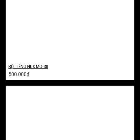
BỘ TIẾNG NUX MG-30
500.000
₫