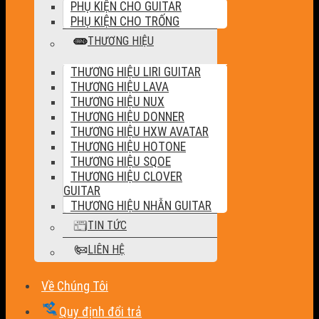
PHỤ KIỆN CHO GUITAR
PHỤ KIỆN CHO TRỐNG
THƯƠNG HIỆU
THƯƠNG HIỆU LIRI GUITAR
THƯƠNG HIỆU LAVA
THƯƠNG HIỆU NUX
THƯƠNG HIỆU DONNER
THƯƠNG HIỆU HXW AVATAR
THƯƠNG HIỆU HOTONE
THƯƠNG HIỆU SQOE
THƯƠNG HIỆU CLOVER
GUITAR
THƯƠNG HIỆU NHẪN GUITAR
TIN TỨC
LIÊN HỆ
Về Chúng Tôi
Quy định đổi trả