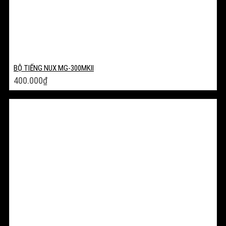
BỘ TIẾNG NUX MG-300MKII
400.000
₫