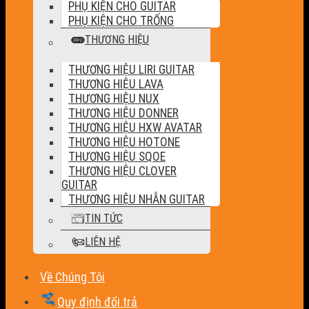
PHỤ KIỆN CHO GUITAR
PHỤ KIỆN CHO TRỐNG
THƯƠNG HIỆU
THƯƠNG HIỆU LIRI GUITAR
THƯƠNG HIỆU LAVA
THƯƠNG HIỆU NUX
THƯƠNG HIỆU DONNER
THƯƠNG HIỆU HXW AVATAR
THƯƠNG HIỆU HOTONE
THƯƠNG HIỆU SQOE
THƯƠNG HIỆU CLOVER
GUITAR
THƯƠNG HIỆU NHẪN GUITAR
TIN TỨC
LIÊN HỆ
Về Chúng Tôi
Quy định đổi trả