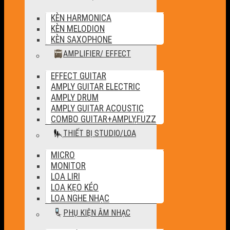
KÈN HARMONICA
KÈN MELODION
KÈN SAXOPHONE
AMPLIFIER/ EFFECT
EFFECT GUITAR
AMPLY GUITAR ELECTRIC
AMPLY DRUM
AMPLY GUITAR ACOUSTIC
COMBO GUITAR+AMPLY,FUZZ
THIẾT BỊ STUDIO/LOA
MICRO
MONITOR
LOA LIRI
LOA KẸO KÉO
LOA NGHE NHẠC
PHỤ KIỆN ÂM NHẠC