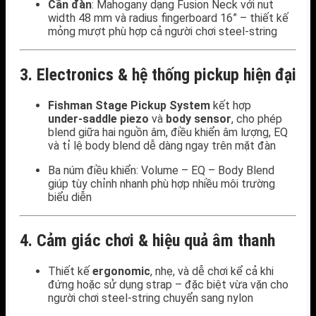
Cần đàn
: Mahogany dạng Fusion Neck với nut
width 48 mm và radius fingerboard 16” – thiết kế
mỏng mượt phù hợp cả người chơi steel‑string
3. Electronics & hệ thống pickup hiện đại
Fishman Stage Pickup System
kết hợp
under‑saddle piezo
và
body sensor
, cho phép
blend giữa hai nguồn âm, điều khiển âm lượng, EQ
và tỉ lệ body blend dễ dàng ngay trên mặt đàn
Ba núm điều khiển: Volume – EQ – Body Blend
giúp tùy chỉnh nhanh phù hợp nhiều môi trường
biểu diễn
4. Cảm giác chơi & hiệu quả âm thanh
Thiết kế
ergonomic
, nhẹ, và dễ chơi kể cả khi
đứng hoặc sử dụng strap – đặc biệt vừa vặn cho
người chơi steel-string chuyển sang nylon