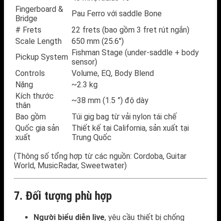
Fingerboard &
Pau Ferro với saddle Bone
Bridge
# Frets
22 frets (bao gồm 3 fret rút ngắn)
Scale Length
650 mm (25.6″)
Fishman Stage (under-saddle + body
Pickup System
sensor)
Controls
Volume, EQ, Body Blend
Nặng
~2.3 kg
Kích thước
~38 mm (1.5 ”) độ dày
thân
Bao gồm
Túi gig bag từ vải nylon tái chế
Quốc gia sản
Thiết kế tại California, sản xuất tại
xuất
Trung Quốc
(Thông số tổng hợp từ các nguồn: Cordoba, Guitar
World, MusicRadar, Sweetwater)
7. Đối tượng phù hợp
Người biểu diễn live
, yêu cầu thiết bị chống