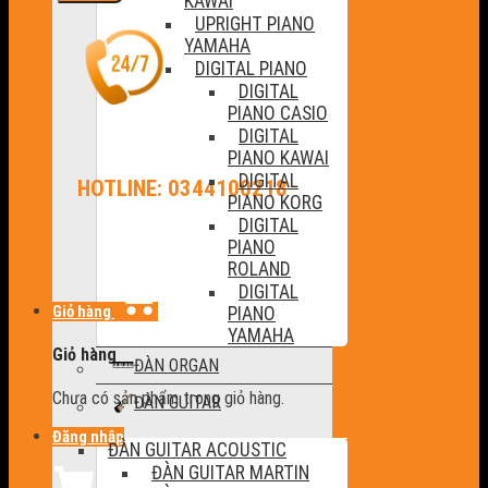
KAWAI
UPRIGHT PIANO
YAMAHA
DIGITAL PIANO
DIGITAL
PIANO CASIO
DIGITAL
PIANO KAWAI
DIGITAL
HOTLINE: 0344100218
PIANO KORG
DIGITAL
PIANO
ROLAND
DIGITAL
Giỏ hàng
PIANO
YAMAHA
Giỏ hàng
ĐÀN ORGAN
Chưa có sản phẩm trong giỏ hàng.
ĐÀN GUITAR
Đăng nhập
ĐÀN GUITAR ACOUSTIC
ĐÀN GUITAR MARTIN