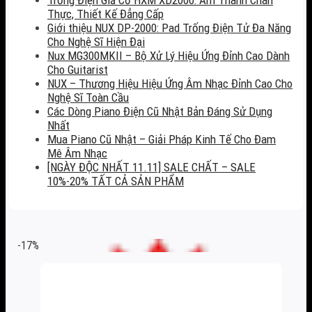
Thực, Thiết Kế Đẳng Cấp
Giới thiệu NUX DP-2000: Pad Trống Điện Tử Đa Năng
Cho Nghệ Sĩ Hiện Đại
Nux MG300MKII – Bộ Xử Lý Hiệu Ứng Đỉnh Cao Dành
Cho Guitarist
NUX – Thương Hiệu Hiệu Ứng Âm Nhạc Đỉnh Cao Cho
Nghệ Sĩ Toàn Cầu
Các Dòng Piano Điện Cũ Nhật Bản Đáng Sử Dụng
Nhất
Mua Piano Cũ Nhật – Giải Pháp Kinh Tế Cho Đam
Mê Âm Nhạc
[NGÀY ĐỘC NHẤT 11.11] SALE CHẤT – SALE
10%-20% TẤT CẢ SẢN PHẨM
-17%