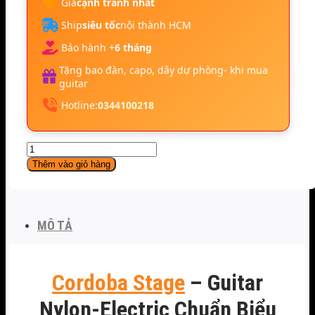
Giá
cạnh tranh nhất
Ship
siêu tốc
nội thành HCM
Bảo hành +
6 tháng
Tặng bao đàn, capo, dây dự phòng- khi mua
guitar
Hotline:
0344100218
Đàn
Guitar
Thêm vào giỏ hàng
Nylon
Electric
Cordoba
Stage
MÔ TẢ
số
lượng
Cordoba Stage
– Guitar
Nylon-Electric Chuẩn Biểu