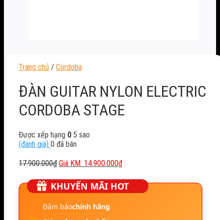
Trang chủ
/
Cordoba
ĐÀN GUITAR NYLON ELECTRIC
CORDOBA STAGE
Được xếp hạng
0
5 sao
(đánh giá)
0
đã bán
Giá
Giá
17.900.000
₫
14.900.000
₫
gốc
hiện
là:
tại
KHUYẾN MÃI HOT
17.900.000₫.
là:
14.900.000₫.
Đảm bảo
chính hãng